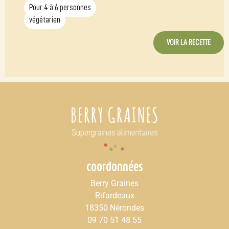
Pour 4 à 6 personnes
végétarien
VOIR LA RECETTE
coordonnées
Berry Graines
Rifardeaux
18350 Nérondes
09 70 51 48 55